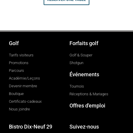
Golf
Forfaits golf
Tarifs visiteurs
Golf & Souper
Promotions
Shotgun
Parcours
Événements
Académie/Leçons
Devenir membre
Tournois
Boutique
Réceptions & Mariages
Certificats-cadeaux
Offres d'emploi
Nous joindre
Bistro Dix-Neuf 29
Suivez-nous