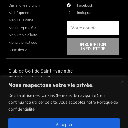
Dimanches Brunch
Facebook
Midi Express
Instagram
Menu à la carte
Menu L'Après Golf
Menu table d'hôte
Menu thématique
INSCRIPTION
INFOLETTRE
Carte des vins
Club de Golf de Saint-Hyacinthe
3840, boul. Laurier Ouest
Nous respectons votre vie privée.
Saint-Hyacinthe, Qc,
J2S 3T9
Ce site utilise des cookies (témoins de navigation), en
450 773-8579
continuant à utiliser ce site, vous acceptez notre
Politique de
Tous droits réservés Club de Golf Saint-Hyacinthe ©2021 |
confidentialité
.
Réalisation Mondial Web
Accepter
Politique de confidentialité