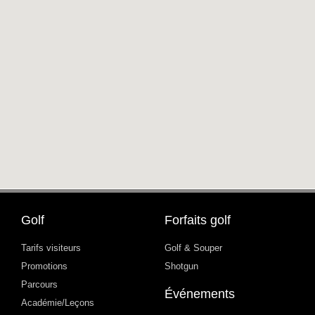
Golf
Forfaits golf
Tarifs visiteurs
Golf & Souper
Promotions
Shotgun
Parcours
Événements
Académie/Leçons